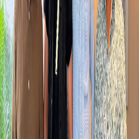
‘पी डब्लु एक्स एम : रेसल क्यासल’ का लागी विश्व प्रसिद्ध जापानी
रेस्लर तात्सुमी फुजिनामी नेपाल आउँदै
२०२६ जुन ३०
भर्खरै
प्रियंका कार्कीको पहिलो निर्माण ‘मास्टर्नी’को ट्रेलर सार्वजनिक,
रहस्य र संघर्षको रोचक कथा
13 घण्टा अगाडि
‘लज्जावती’को मर्मस्पर्शी गीत ‘मलाई पिर परेको तिम्लाई के थाहा छ’
सार्वजनिक
13 घण्टा अगाडि
परिवार, सम्पत्ति र हराएकी आमाको कथा बोकेको ‘झिँगेदाउ २’को
टिजर सार्वजनिक
1 दिन अगाडि