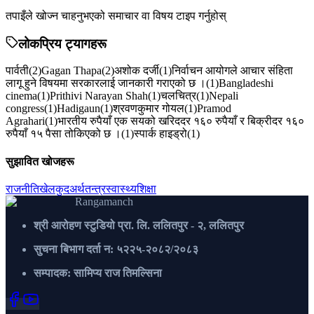
तपाइँले खोज्न चाहनुभएको समाचार वा विषय टाइप गर्नुहोस्
लोकप्रिय ट्यागहरू
पार्वती
(
2
)
Gagan Thapa
(
2
)
अशोक दर्जी
(
1
)
निर्वाचन आयोगले आचार संहिता
लागू हुने विषयमा सरकारलाई जानकारी गराएको छ ।
(
1
)
Bangladeshi
cinema
(
1
)
Prithivi Narayan Shah
(
1
)
चलचित्र
(
1
)
Nepali
congress
(
1
)
Hadigaun
(
1
)
श्रवणकुमार गोयल
(
1
)
Pramod
Agrahari
(
1
)
भारतीय रुपैयाँ एक सयको खरिददर १६० रुपैयाँ र बिक्रीदर १६०
रुपैयाँ १५ पैसा तोकिएको छ ।
(
1
)
स्पार्क हाइड्रो
(
1
)
सुझावित खोजहरू
राजनीति
खेलकुद
अर्थतन्त्र
स्वास्थ्य
शिक्षा
Rangamanch
श्री आरोहण स्टुडियो प्रा. लि. ललितपुर - २, ललितपुर
सुचना बिभाग दर्ता न: ५२२५-२०८२/२०८३
सम्पादक: सामिप्य राज तिमल्सिना