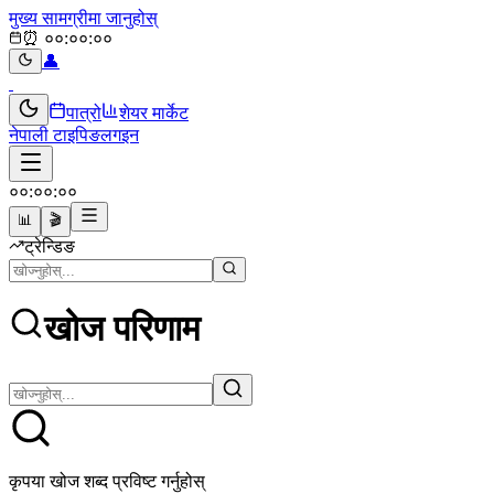
मुख्य सामग्रीमा जानुहोस्
⏰
००:००:००
👤
पात्रो
शेयर मार्केट
नेपाली टाइपिङ
लगइन
००:००:००
📊
🎬
ट्रेन्डिङ
खोज परिणाम
कृपया खोज शब्द प्रविष्ट गर्नुहोस्