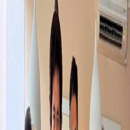
Shares
700
विजनेस
कालंगा हाइड्रोको आईपीओ चैत १० देखि निष्कासन
हुने
रङ्गमञ्च
२०२६ मार्च १६
228
700
सारांश
कालंगा हाइड्रो लिमिटेडले चैत १० गतेदेखि पहिलो चरणको आईपीओ निष्कासन
गर्ने भएको छ ।
काठमाडौं । कालंगा हाइड्रो लिमिटेडले चैत १० गतेदेखि पहिलो चरणको
आईपीओ निष्कासन गर्ने भएको छ । कम्पनीले सर्वसाधारणका लागि छुट्याइएको
आईपीओमध्ये पहिलो चरणमा आयोजना प्रभावित क्षेत्रका स्थानीय बासिन्दा र
वैदेशिक रोजगारीमा रहेका नेपालीहरूका लागि शेयर निष्कासन गर्न लागेको हो ।
कम्पनीले जारी पूँजी १ अर्ब ४० करोड रुपैयाँको ३५ प्रतिशत अर्थात ४९ करोड
रुपैयाँ बराबरको ४९ लाख कित्ता आईपीओ निष्कासन गर्न अनुमति पाएको छ ।