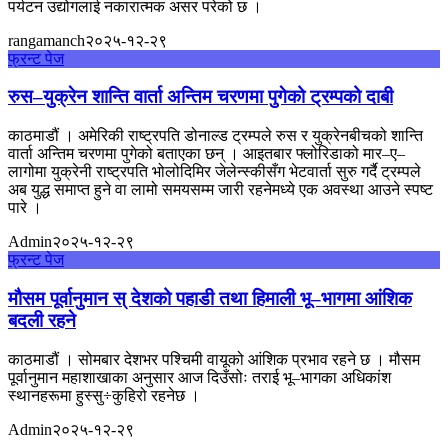
पर्यटन उद्योगलाई नकारात्मक असर परेको छ ।
rangamanch
२०२५-१२-२९
फ्रन्ट पेज
रुस–युक्रेन शान्ति वार्ता अन्तिम चरणमा पुगेको ट्रम्पको दाबी
काठमाडौं । अमेरिकी राष्ट्रपति डोनाल्ड ट्रम्पले रुस र युक्रेनबीचको शान्ति
वार्ता अन्तिम चरणमा पुगेको बताएका छन् । आइतबार फ्लोरिडाको मार–ए–
लागोमा युक्रेनी राष्ट्रपति भोलोदिमिर जेलेन्स्कीसँग भेटवार्ता सुरु गर्दै ट्रम्पले
अब युद्ध समाप्त हुने वा लामो समयसम्म जारी रहनेमध्ये एक अवस्था आउने स्पष्ट
पारे ।
Admin
२०२५-१२-२९
फ्रन्ट पेज
मौसम पूर्वानुमान स् देशको पहाडी तथा हिमाली भू‍–भागमा आंशिक
बदली रहने
काठमाडौं । सोमबार देशभर पश्चिमी वायूको आंशिक प्रभाव रहने छ । मौसम
पूर्वानुमान महाशाखाका अनुसार आज दिउँसोः तराई भू–भागका अधिकांश
स्थानहरूमा हुस्सु÷कुहिरो रहनेछ ।
Admin
२०२५-१२-२९