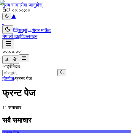
मुख्य सामग्रीमा जानुहोस्
⏰
००:००:००
👤
पात्रो
शेयर मार्केट
नेपाली टाइपिङ
लगइन
००:००:००
📊
🎬
ट्रेन्डिङ
होमपेज
/
फ्रन्ट पेज
फ्रन्ट पेज
11
समाचार
सबै समाचार
फ्रन्ट पेज