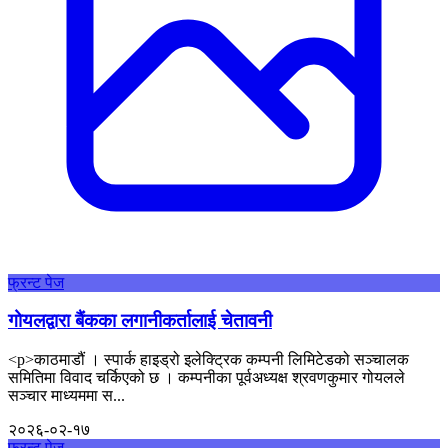
फ्रन्ट पेज
गोयलद्वारा बैंकका लगानीकर्तालाई चेतावनी
<p>काठमाडौं । स्पार्क हाइड्रो इलेक्ट्रिक कम्पनी लिमिटेडको सञ्चालक
समितिमा विवाद चर्किएको छ । कम्पनीका पूर्वअध्यक्ष श्रवणकुमार गोयलले
सञ्चार माध्यममा स...
२०२६-०२-१७
फ्रन्ट पेज