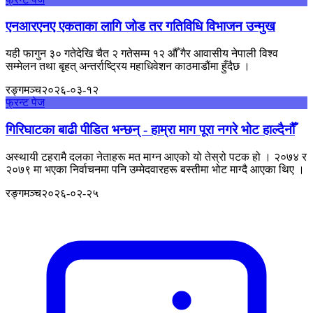
एनआरएनए एकताका लागि जोड तर गतिविधि विभाजन उन्मुख
यही फागुन ३० गतेदेखि चैत २ गतेसम्म १२ औँ गैर आवासीय नेपाली विश्व
सम्मेलन तथा बृहत् अन्तर्राष्ट्रिय महाधिवेशन काठमाडौंमा हुँदैछ ।
रङ्गमञ्च
२०२६-०३-१२
फ्रन्ट पेज
गिरिघाटका बाढी पीडित भन्छन् - हाम्रा माग पूरा नगरे भोट हाल्दैनौँ
अस्थायी टहरामै दलका नेताहरू मत माग्न आएको यो तेस्रो पटक हो । २०७४ र
२०७९ मा भएका निर्वाचनमा पनि उम्मेदवारहरू बस्तीमा भोट माग्दै आएका थिए ।
रङ्गमञ्च
२०२६-०२-२५