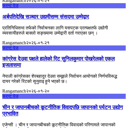
Rangamanch
२०२६-०१-२१
फ्रन्ट पेज
अर्बपतिदेखि सञ्चार उद्यमीसम्म संसदमा उम्मेद्वार
प्रतिनिधिसभा तर्फको निर्वाचनका लागि यसपटक प्रत्यक्षतर्फ उद्योगी
व्यवसायीहरुले बाक्लो सङ्ख्यामा उम्मेद्वारी दर्ता गराएका छन् ।
Rangamanch
२०२६-०१-२१
फ्रन्ट पेज
कांग्रेस देउवा पक्षले हालेको रिट सुनिलकुमार पोखरेलको एकल
इजलासमा
नेपाली कांग्रेसका शेरबहादुर देउवा समूहले निर्वाचन आयोगको निर्णयविरूद्ध
दायर गरेको रिटको सुनुवाइ हुने भएको छ।
Rangamanch
२०२६-०१-२०
फ्रन्ट पेज
चीन र जापानबीचको कूटनीतिक विवादपछि जापानको पर्यटन उद्योग
प्रभावित
एजेन्सी । चीन र जापानबीचको कूटनीतिक विवादको परिणामले जापानको