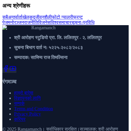
अन्य श्रेणीहरू
सबै
अन्तर्वार्ता
खेलकुद
जीवनशैली
फोटो ग्यालरी
फ्रन्ट
पेज
मनोरञ्जन
राजनीति
विजनेस
विश्व
समाचार
सूचना-प्रविधि
Rangamanch
श्री आरोहण स्टुडियो प्रा. लि. ललितपुर - २, ललितपुर
सुचना बिभाग दर्ता न: ५२२५-२०८२/२०८३
सम्पादक: सामिप्य राज तिमल्सिना
रंगमञ्च
हाम्रो बारेमा
विज्ञापनको लागि
सम्पर्क
Terms and Condition
Privacy Policy
करियर
© 2025 Rangamanch। सर्वाधिकार सुरक्षित।सञ्चालक: श्री आरोहण