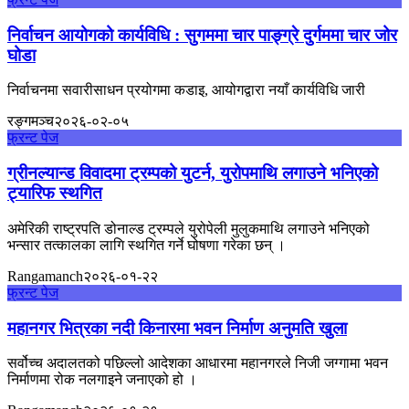
निर्वाचन आयोगको कार्यविधि : सुगममा चार पाङ्ग्रे दुर्गममा चार जोर
घोडा
निर्वाचनमा सवारीसाधन प्रयोगमा कडाइ, आयोगद्वारा नयाँ कार्यविधि जारी
रङ्गमञ्च
२०२६-०२-०५
फ्रन्ट पेज
ग्रीनल्यान्ड विवादमा ट्रम्पको युटर्न, युरोपमाथि लगाउने भनिएको
ट्यारिफ स्थगित
अमेरिकी राष्ट्रपति डोनाल्ड ट्रम्पले युरोपेली मुलुकमाथि लगाउने भनिएको
भन्सार तत्कालका लागि स्थगित गर्ने घोषणा गरेका छन् ।
Rangamanch
२०२६-०१-२२
फ्रन्ट पेज
महानगर भित्रका नदी किनारमा भवन निर्माण अनुमति खुला
सर्वोच्च अदालतको पछिल्लो आदेशका आधारमा महानगरले निजी जग्गामा भवन
निर्माणमा रोक नलगाइने जनाएको हो ।